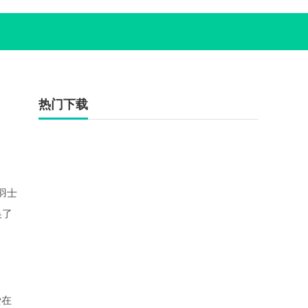
热门下载
羽士
换了
爱在